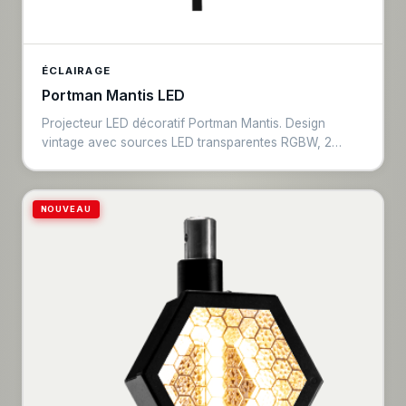
ÉCLAIRAGE
Portman Mantis LED
Projecteur LED décoratif Portman Mantis. Design
vintage avec sources LED transparentes RGBW, 2
zones de contrôle indépendantes. Mode warm glow,
mode dimmer autonome sans DMX. Effet rétro-
moderne pour événements design, mariages et
NOUVEAU
productions artistiques.