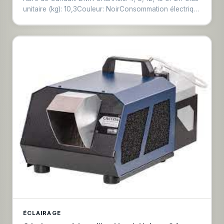
unitaire (kg): 10,3Couleur: NoirConsommation électrique
(w): 146Type de connecteur 1: XLR5 F / XLR5 MType de
connecteur 2: Trueone IN / Trueone OUTDurée
d'autonomie (h): Autonomie : sélectionnable entre 3, 5,
8 et 12 heures à pleine puissance.​IP: 65Dimensions
(mm): 436 x 135 x 260
ÉCLAIRAGE