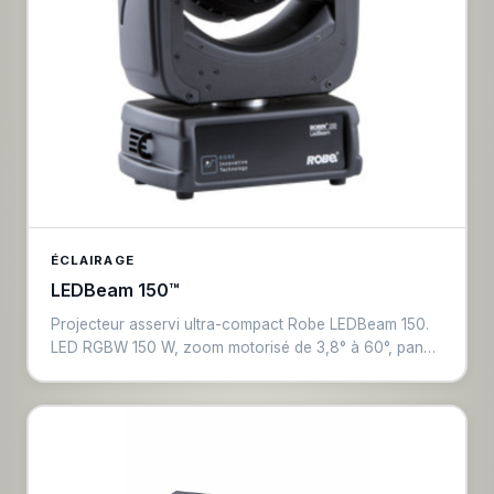
ÉCLAIRAGE
LEDBeam 150™
Projecteur asservi ultra-compact Robe LEDBeam 150.
LED RGBW 150 W, zoom motorisé de 3,8° à 60°, pan
540° / tilt 230°. Poids seulement 3,8 kg. Idéal pour les
rigues denses ou structures légères nécessitant des
effets beam et wash puissants.