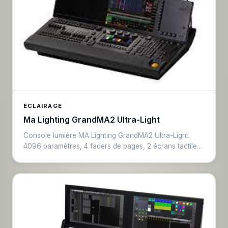
ÉCLAIRAGE
Ma Lighting GrandMA2 Ultra-Light
Console lumière MA Lighting GrandMA2 Ultra-Light.
4096 paramètres, 4 faders de pages, 2 écrans tactiles.
Connectivité réseau MA-Net2, compatible toutes
consoles GrandMA2. Idéale pour les techniciens
nécessitant la puissance GrandMA2 dans un format
compact.