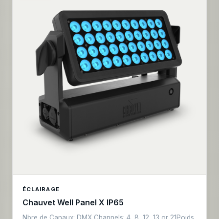
point à point • Macros couleurs + effets + gobos
virtuels • 5 modes DMX : 20 – 53 – 101 – 155 – 179
canaux • Adressage : intégré – RDM • Contrôle :
DMX/RDM – sACN/ArtNet – KlingNet • Possibilité de
contrôler mouvement et pixels via deux protocoles
différents • Connectique : XLR5 in/out – EtherCON
in/out – PowerCON True1 in/out • IP65
ÉCLAIRAGE
Chauvet Well Panel X IP65
Nbre de Canaux: DMX Channels: 4, 8, 12, 13 or 21Poids