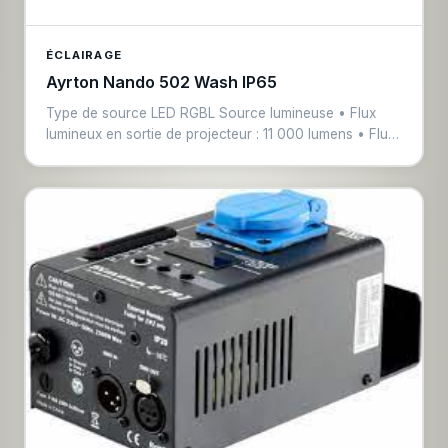
ÉCLAIRAGE
Ayrton Nando 502 Wash IP65
Type de source LED RGBL Source lumineuse • Flux
lumineux en sortie de projecteur : 11 000 lumens • Flux
lumineux des sources : 12 x 1000 lumens • IRC : >86 •
Durée de vie nominale (L70) : jusqu'à 40 000 heures •
Sources LED sans scintillement, adaptées aux
applications télévisuelles Optique • Zoom linéaire
motorisé de 3,5° à 53° • Système optique haute
résolution à double lentille avec un ratio de 15:1 • 12
Lentilles à bords tronqués de 70 mm • Lentille frontale
de 210 mm • Verres trempés anti-reflets
Caractéristiques • Mouvements › Pan 540° et Tilt 232°
› Résolution en 8 et 16 bits › Positionnement
extrêmement précis et mouvement très fluide grâce aux
moteurs micropas haute précision › Repositionnement
automatique • Couleurs : › Synthèse additive RGB+L ›
Roue de couleurs virtuelle incluant des blancs calibrés