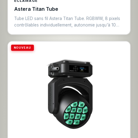
ÉCLAIRAGE
Astera Titan Tube
Tube LED sans fil Astera Titan Tube. RGBWW, 8 pixels
contrôlables individuellement, autonomie jusqu'à 10
heures. Diamètre 51 mm, longueur 120 cm. Protocoles
CRMX et DMX filaire. Idéal pour la décoration créative,
éclairage architectural et effets scéniques.
NOUVEAU