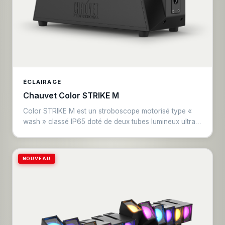
ÉCLAIRAGE
Chauvet Color STRIKE M
Color STRIKE M est un stroboscope motorisé type «
wash » classé IP65 doté de deux tubes lumineux ultra-
puissants à lumière blanche, entourés d’une surface
électrisante à mélange de couleursmappable en pixels.
Ce projecteur polyvalent peut également être utilisé
NOUVEAU
comme un laveur, avec une inclinaison motorisée de
180°, permettant de projeter des couleurs saturées et
intenses là où vous en avez besoin. Son boîtier IP65
protège l’appareil contre les facteurs
environnementaux et les intempéries. Il est équipé de
deux fixations type oméga, permettant un montage