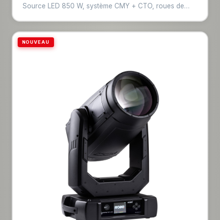
Source LED 850 W, système CMY + CTO, roues de
gobos, prisme, frost, zoom 6–55°, pan 540° / tilt 265°.
Combine les fonctions beam, spot et wash en un seul
appareil. Référence pour les productions live
NOUVEAU
professionnelles.