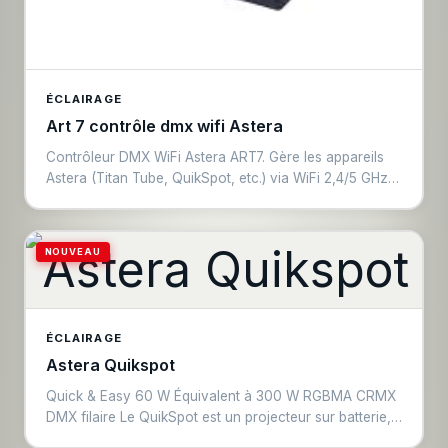
ÉCLAIRAGE
Art 7 contrôle dmx wifi Astera
Contrôleur DMX WiFi Astera ART7. Gère les appareils
Astera (Titan Tube, QuikSpot, etc.) via WiFi 2,4/5 GHz
et protocoles Art-Net et sACN. Portée jusqu'à 100 m,
gestion de 64 appareils simultanément. Mise à jour
firmware des appareils Astera à distance.
NOUVEAU
ÉCLAIRAGE
Astera Quikspot
Quick & Easy 60 W Équivalent à 300 W RGBMA CRMX
DMX filaire Le QuikSpot est un projecteur sur batterie, à
la fois un Fresnel précis avec zoom de 13º à 60º, mais