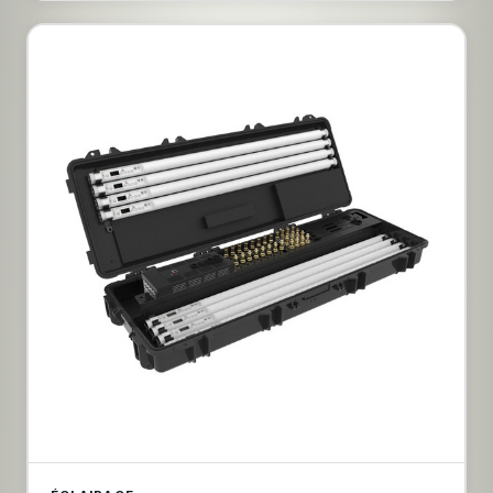
aussi un projecteur polyvalent et compact. Grâce à son
intégration parfaite dans l’écosystème Astera, il
épaulera les techniciens, toujours prêt à fonctionner
dans toutes les conditions.