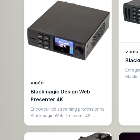
grands. Les deux rangées et les
chroma
boutons d’entrée offrent des
multimé
affichages LCD pour la
HD ind
personnalisation des libellés. Chaque
SuperS
rangée dispose d’un bus de sélection
égaleme
indépendant !
et d’un
canaux 
dynami
VIDÉO
Black
Enregis
Blackm
Enregi
VIDÉO
ProRes
Blackmagic Design Web
Entrées
Presenter 4K
Contrôl
Encodeur de streaming professionnel
intégra
Blackmagic Web Presenter 4K.
playbac
Convertit signal SDI 12G ou HDMI en
flux USB haute qualité pour
streaming vers YouTube, Twitch,