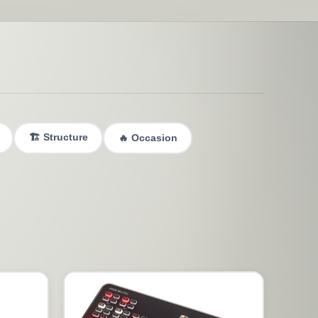
🏗️ Structure
🔥 Occasion