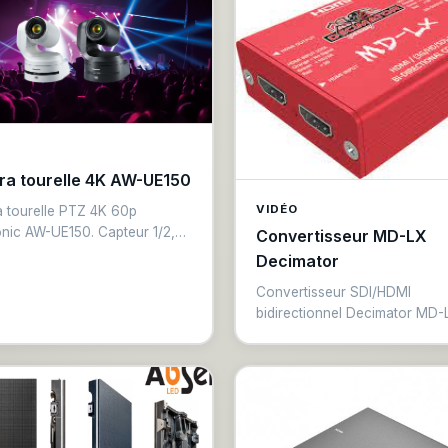
a tourelle 4K AW-UE150
VIDÉO
 tourelle PTZ 4K 60p
nic AW-UE150. Capteur 1/2,5
Convertisseur MD-LX
 zoom optique 20x,
Decimator
ion IP, HDMI et 3G-SDI
Convertisseur SDI/HDMI
nées. Suivi automatique AI,
bidirectionnel Decimator MD-
luminosité. Idéale pour
Conversion simultanée SDI ve
tions TV, conférences et
HDMI et HDMI vers SDI. Suppo
ons événementielles.
résolutions 3G-SDI et 1080p6
Alimentation bus d'alimentati
CC externe. Compact pour
l'intégration en régie mobile.