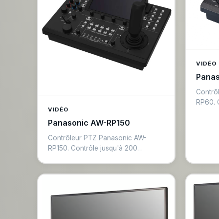
VIDÉO
Pana
Contrô
RP60. 
VIDÉO
LAN. Jo
Panasonic AW-RP150
prérégl
HE40, 
Contrôleur PTZ Panasonic AW-
pour c
RP150. Contrôle jusqu'à 200
et peti
caméras IP PTZ en simultané.
motoris
Joystick multi-axes, écran LCD
tactile, connexion IP et série RS-
232C/422. Compatible toutes
caméras Panasonic AW-UE/HE.
Solution complète pour les grandes