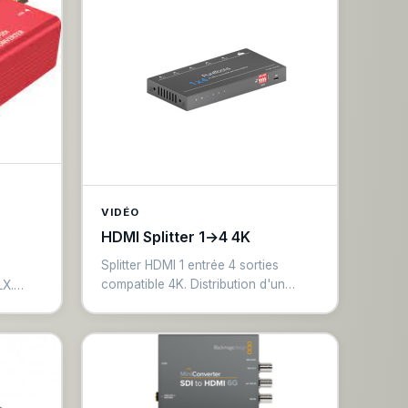
VIDÉO
HDMI Splitter 1→4 4K
Splitter HDMI 1 entrée 4 sorties
compatible 4K. Distribution d'un
LX.
signal HDMI vers 4 écrans
rs
simultanément. Supporte résolutions
rte
jusqu'à 4K/30Hz et 1080p60. Idéal
0.
pour dupliquer l'affichage d'un
on ou
ordinateur ou d'un lecteur vers
plusieurs écrans.