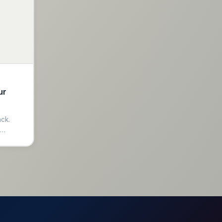
ur
ck.
aximale
tes.
pour la
ent