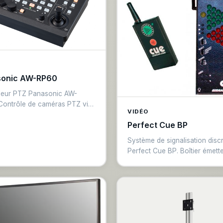
sonic AW-RP60
leur PTZ Panasonic AW-
Contrôle de caméras PTZ via
VIDÉO
ystick et touches de
Perfect Cue BP
age rapides. Compatible AW-
AW-UE50, AW-UE150. Idéal
Système de signalisation disc
onférences, maisons de culte
Perfect Cue BP. Boîtier émett
tes productions avec caméras
récepteur de poche pour orat
ées.
Signal de vibration ou LED po
alertes de timing sans fil. Sans 
autonomie longue durée. Idéa
conférences, galas et présent
scéniques.