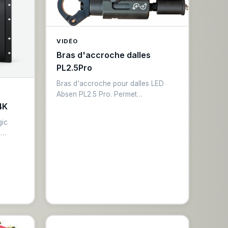
aming
lt pour
l est
VIDÉO
ixage
Bras d'accroche dalles
ontrôle
PL2.5Pro
utons
ant de
Bras d'accroche pour dalles LED
Absen PL2.5 Pro. Permet
e.
l'assemblage horizontal et vertical
4K
rapide de panneaux LED. Système de
gic
verrouillage rapide certifié, acier
5
traité anti-corrosion. Essentiel pour la
G.
construction de murs LED
nction
modulaires.
oring
 pour