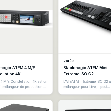
VIDÉO
magic ATEM 4 M/E
Blackmagic ATEM Mini
ellation 4K
Extreme ISO G2
4 M/E Constellation 4K est un
L'ATEM Mini Extreme ISO G2 u
nt mélangeur de production en
mélangeur pour Live, il peut
4 M/E Ultra HD. Il comprend 4
enregistrer plusieurs streams 
0 entrées 12G-SDI avec
dont des clean feeds de toute
ion de normes, 24 sorties
entrées et le programme, le to
-SDI, 4 DVE, 16 incrustateurs
simultanément. Il dispose de 8