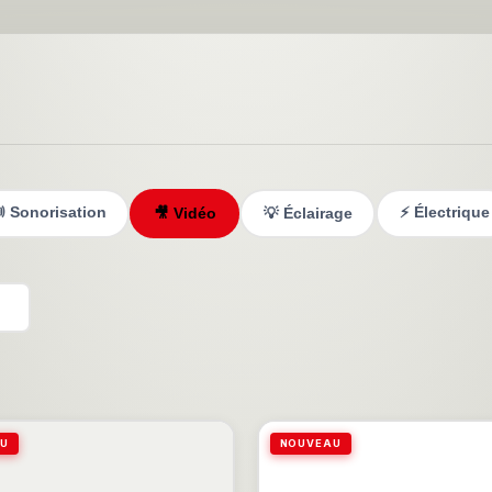
 Sonorisation
⚡ Électrique
🎥 Vidéo
💡 Éclairage
U
NOUVEAU