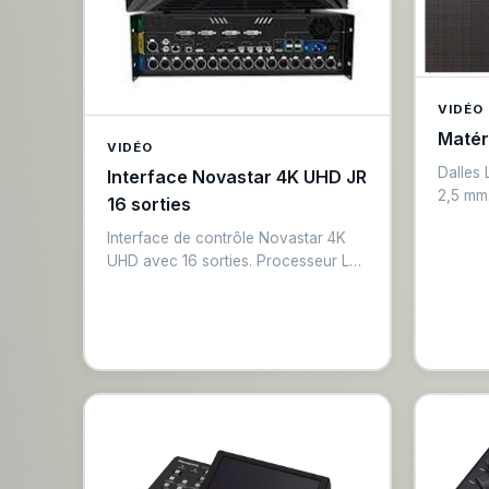
VIDÉO
Matér
VIDÉO
Dalles 
Interface Novastar 4K UHD JR
2,5 mm.
16 sorties
project
Interface de contrôle Novastar 4K
Luminos
UHD avec 16 sorties. Processeur LED
140°, t
professionnel pour murs LED haute
rapide
résolution, capacité jusqu'à 6,5
facilit
millions de pixels. Protocole
confér
Novastar, synchronisation précise
des dalles. Solution clé pour grandes
installations LED.