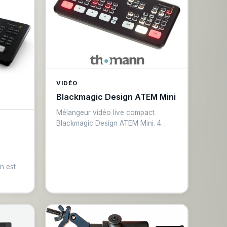
VIDÉO
Blackmagic Design ATEM Mini
Mélangeur vidéo live compact
Blackmagic Design ATEM Mini. 4
entrées HDMI, commutation de
sources, sortie USB-C pour
streaming direct. Interface logicielle
ATEM Software Control incluse. Idéal
n est
pour webinaires, conférences et
petites productions live.
vidéo,
s les
ut