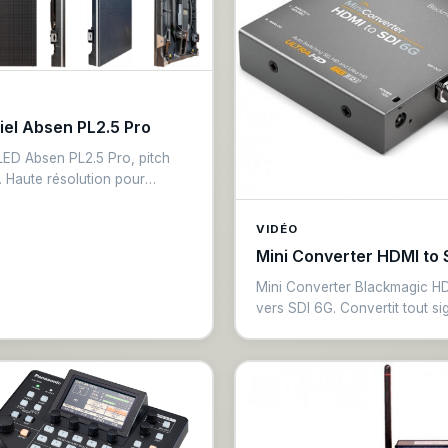
iel Absen PL2.5 Pro
LED Absen PL2.5 Pro, pitch
 Haute résolution pour
ion à courte distance (indoor).
ité 800 nits, angle de vision
VIDÉO
echnologie de verrouillage
Mini Converter HDMI to 
 pour montage et démontage
és. Idéales pour salons,
Mini Converter Blackmagic H
ences et scènes.
vers SDI 6G. Convertit tout si
HDMI en signal SDI 6G profes
Compatible 4K/30fps et 1080
Intégration de timecode, alime
12V. Indispensable pour conne
ordinateurs et caméras grand 
à une chaîne SDI.