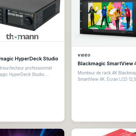
 avancés ATEM, 4 lecteurs
entrées HDMI, moteur de stre
dia, 4 sorties multi view Ultra
intégré, multi view, Thunderbo
épendantes, 2 processeurs
l’enregistrement et la lecture. I
ource et plus. Vous disposez
équipé de larges boutons de
nt du réseau d’ordres intégré
sélection de source pour le m
 mixeur audio Fairlight à 156
audio, l'enregistrement et le c
incluant un égaliseur et la
du streaming, ainsi que de bo
que.
de sélection de sortie permett
basculer entre la sortie vidéo
VIDÉO
magic HyperDeck Studio
caméra, programme et multivu
Blackmagic SmartView 
treur/lecteur professionnel
Moniteur de rack 4K Blackma
agic HyperDeck Studio.
SmartView 4K. Écran LCD 12,
strement SSD en formats
pouces Ultra HD, entrée SDI 6
, DNxHD ou H.265.
Overlays personnalisables, fo
/sorties SDI 12G et HDMI.
tally. Montage rack 3U. Monit
e RS-422 et Ethernet pour
professionnel de signal vidéo
tion en régie. Idéal pour
régie événementielle.
k et archivage événementiel.