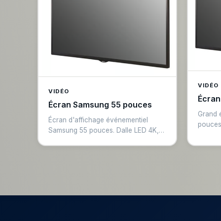
productions.
VIDÉO
VIDÉO
Écran
Écran Samsung 55 pouces
Grand 
Écran d'affichage événementiel
pouces
Samsung 55 pouces. Dalle LED 4K,
luminos
entrées HDMI multiples, support
Pour af
VESA. Pour affichage en podium,
confér
écran de confident ou écran
espaces
secondaire en configuration
idéal p
événementielle. Luminosité adaptée
événem
aux environnements semi-éclairés.