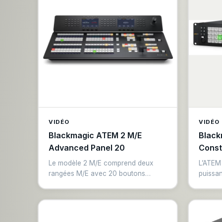
VIDÉO
VIDÉO
Blackmagic ATEM 2 M/E
Black
Advanced Panel 20
Const
Le modèle 2 M/E comprend deux
L’ATEM 
rangées M/E avec 20 boutons
puissa
d’entrée et 2 affichages LCD
direct 
indépendants du System Control.
M/E, 4
Chaque rangée peut contrôler
convers
jusqu’à 4 M/E de mélangeurs plus
aux 12G