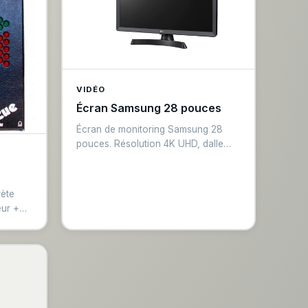
VIDÉO
Écran Samsung 28 pouces
Écran de monitoring Samsung 28
pouces. Résolution 4K UHD, dalle
IPS, entrées HDMI et DisplayPort.
Luminosité 300 nits, temps de
réponse rapide. Idéal pour monitoring
rète
technique en régie événementielle et
eur +
poste de travail vidéo.
eur.
ur
fil,
l pour
ations