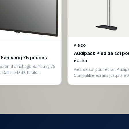
VIDÉO
Audipack Pied de sol po
 Samsung 75 pouces
écran
écran d'affichage Samsung 75
Pied de sol pour écran Audipa
. Dalle LED 4K haute
Compatible écrans jusqu'à 90
ité, entrées HDMI et USB.
pouces (max 85"). Hauteur m
fichage principal ou écran de
2025 mm, base solide à roulet
ence dans les grands
Nécessite une platine UFPRO 
. Visibilité à longue distance,
fixation de l'écran. Déplacem
our salons, expositions et
facile entre les espaces.
ents corporate.