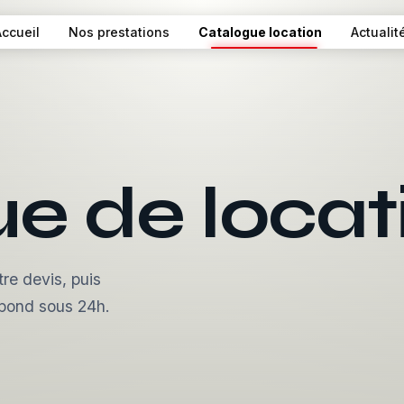
Accueil
Nos prestations
Catalogue location
Actualit
e de locat
tre devis, puis
épond sous 24h.