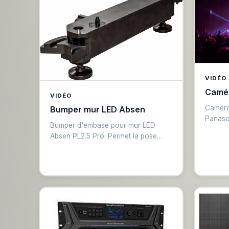
Facebook Live. Sortie SDI de
monitoring. Encodage H.264 haute
qualité.
VIDÉO
Camér
VIDÉO
Caméra
Bumper mur LED Absen
Panaso
Bumper d'embase pour mur LED
pouce,
Absen PL2.5 Pro. Permet la pose
connex
debout des murs LED sans nécessiter
simulta
de rigging. Base solide avec
faible 
stabilisateurs réglables. Idéal pour les
produc
installations au sol en intérieur.
captati