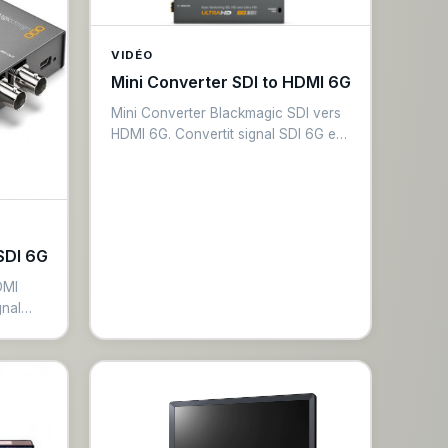
VIDÉO
Mini Converter SDI to HDMI 6G
Mini Converter Blackmagic SDI vers
HDMI 6G. Convertit signal SDI 6G en
HDMI pour monitoring sur écrans
grand public. Compatible 4K/30fps et
1080p60. Alimentation 12V, format
ultra-compact. Essentiel pour les
régie qui alimentent des écrans HDMI.
SDI 6G
DMI
gnal
sionnel.
p60.
ntation
cter
public