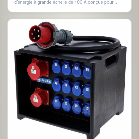
d’énergie à grande échelle de 400 A conçue pour
répondre à toutes les exigences de fourniture d’une
énergie sûre et fiable pour l’industrie du spectacle
moderne. Elle comporte soixante-douze canaux
équipés de disjoncteurs hydrauliques-magnétiques de
qualité industrielle et d’une détection individuelle très
précise du courant résiduel sur chaque sortie. La
stabilité thermique, une meilleure tolérance aux fuites à
la terre et une meilleure gestion des pics de courants
vous permettront de connecter des charges encore
plus complexes sur chaque canal. La C72tv vous
permet d’adapter vos sorties à toutes les situations
grâce à ses boîtiers de sorties modulaires à
changement rapide. Passez d’une option de
connecteur à l’autre en quelques minutes en fonction
des besoins du client ou réparez instantanément un
connecteur cassé pendant un spectacle. Les sept
sorties auxiliaires monophasées et jusqu’à trois sorties
triphasées, qui peuvent être personnalisées selon vos
besoins, augmentent encore la flexibilité de l’unité.Les
mêmes disjoncteurs de haute qualité que dans le reste