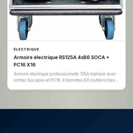
ÉLECTRIQUE
Armoire électrique RS125A 4xB6 SOCA +
PC16 X16
Armoire électrique professionnelle 125A triphasé avec
sorties Socapex et PC16. 4 barrettes B6 multibroches
Socapex 6-circuit + 16 sorties PC16/CEE16A
monophasées. Disjoncteurs par circuit, protection
différentielle. Pour l'alimentation de gros parcs lumière
sur grandes scènes.