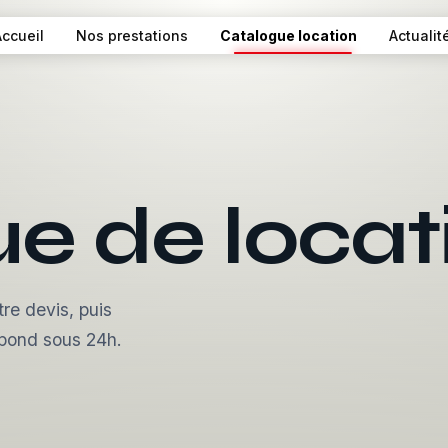
Accueil
Nos prestations
Catalogue location
Actualit
e de locat
tre devis, puis
épond sous 24h.