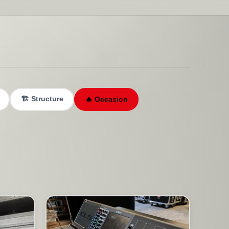
🏗️ Structure
🔥 Occasion