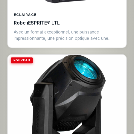
ÉCLAIRAGE
Robe iESPRITE® LTL
Avec un format exceptionnel, une puissance
impressionnante, une précision optique avec une
imposante lentille frontale de 200 mm et de
nombreuses fonctionnalités, ce projecteur offre des
performances élevées sans occuper un espace
NOUVEAU
excessif ou surcharger votre structure, avec un poids
de seulement 37,5 kg. L'iESPRITE® LTL WB est
disponible avec un choix de MOTEURS
TRANSFERABLES à LED blanches iSE-TE™ 750W,
brevetés et conformes à la norme IP65. Choisissez
entre le moteur XP (Xtra Performance), qui offre une
température de couleur de 6 700 K, un rendement de
35 000 lm (sphère d'intégration), pour 260 000 lx à 5
m avec un IRC de 70 pour une luminosité maximale ; ou
le moteur HCF (High Colour Fidelity), qui offre une
température de couleur de 6 000 K, un rendement de
22 750 lm (sphère d'intégration), pour un éclairement