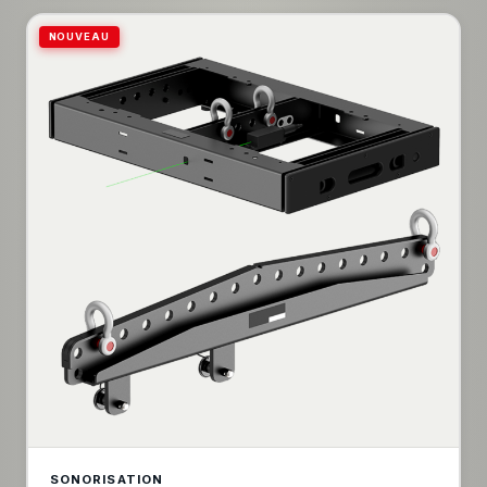
exigeant, le KARA II est une centrale de polyvalence et
de précision. Chaque module est doté de la
NOUVEAU
technologie Panflex™, permettant une personnalisation
transparente de la couverture horizontale de 70° à
110°, assurant une dispersion audio sans faille dans
divers lieux. Découvrez la clarté immaculée de 110 dB
maximum SPL par unité, offrant un son avec une fidélité
et une puissance intransigeante, adapté aux
rassemblements intimes et aux productions à grande
échelle. La conception légère et compacte du KARA II
est optimisée pour un déploiement rapide et une facilité
de gréement, ce qui en fait un élément essentiel pour
les professionnels de la tournée et les installations
fixes. Son intégration transparente avec les
processeurs LA-RAK AVB et P1 AVB de L-ACOUSTICS
garantit des performances constantes, tandis que
l'évolutivité du système garantit l'adaptabilité à tout défi
audio. Choisissez le KARA II pour sa construction
robuste, sa technologie innovante et l'excellence
sonore inégalée pour laquelle L-ACOUSTICS est
réputé.
SONORISATION