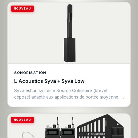
NOUVEAU
SONORISATION
L-Acoustics Syva + Syva Low
Syva est un système Source Colinéaire (brevet
déposé) adapté aux applications de portée moyenne. Il
est conçu pour les applications de sonorisation
professionnelles et les applications résidentielles haut
de gamme nécessitant un SPL et une fidélité élevés
NOUVEAU
avec un impact visuel minimal. L’enceinte Syva
comporte six haut-parleurs moyenne fréquence de 5”
offrant une bande passante utilisable jusqu’à 87 Hz et