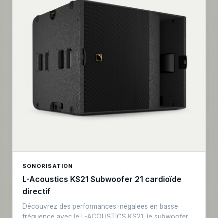
linéarité supérieure, ce qui en fait une solution idéale
pour les événements à grande échelle où l'impact et la
précision sont primordiaux. L'architecture avancée du
système garantit une intégration transparente avec les
systèmes de réseau de ligne de L-ACOUSTICS,
améliorant ainsi l'expérience sonore globale. Robuste
et fiable, le KS28 est logé dans un boîtier durable avec
un couvercle résistant aux intempéries, parfait pour les
applications intérieures et extérieures. Son système de
gréement efficace permet une configuration rapide,
optimisant le temps et les ressources. En fin de compte,
le KS28 se distingue par sa conception innovante et sa
fiabilité de performance, ce qui en fait un
incontournable pour les professionnels de l'audiovisuel
à la recherche du némum en matière de qualité sonore
et d'engagement du public.
SONORISATION
L-Acoustics KS21 Subwoofer 21 cardioïde
directif
Découvrez des performances inégalées en basse
fréquence avec le L-ACOUSTICS KS21, le subwoofer