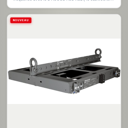
ultime pour les professionnels de l'audio à la recherche
de puissance et de précision. Conçu pour améliorer
n'importe quel système audio, le KS21 offre une clarté
NOUVEAU
et une profondeur de basses exceptionnelles, ce qui le
rend idéal pour les événements en direct et les
installations. Conçu avec un facteur de forme compact
et polyvalent, le KS21 est parfait pour les lieux de toute
taille, s'intégrant parfaitement dans des tableaux ou se
tenant seul. Sa puissance de sortie exceptionnelle et sa
réponse haut de gamme supérieure en font un outil
indispensable pour les ingénieurs qui visent à créer des
environnements audio immersifs. Doté de technologies
de pointe, y compris la conception de pilotes et de
boîtiers de pointe, le KS21 garantit des performances
constantes et une fiabilité inégalée. Sa construction
robuste et son couvercle résistant aux intempéries le
rendent adapté aux applications intérieures et
extérieures. Améliorez vos capacités audio avec le
KS21, soutenu par l'héritage d'innovation et de qualité
de L-ACOUSTICS. Découvrez la puissance qui
distingue votre système audio avec le KS21, le