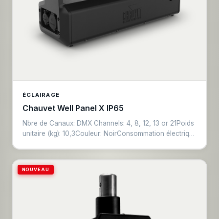
ÉCLAIRAGE
Chauvet Well Panel X IP65
Nbre de Canaux: DMX Channels: 4, 8, 12, 13 or 21Poids
unitaire (kg): 10,3Couleur: NoirConsommation électrique
(w): 146Type de connecteur 1: XLR5 F / XLR5 MType de
connecteur 2: Trueone IN / Trueone OUTDurée
d'autonomie (h): Autonomie : sélectionnable entre 3, 5,
NOUVEAU
8 et 12 heures à pleine puissance.​IP: 65Dimensions
(mm): 436 x 135 x 260