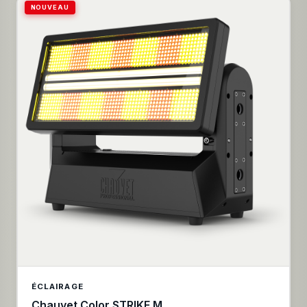
Sources LED sans scintillement, adaptées aux
NOUVEAU
applications télévisuelles Optique • Zoom linéaire
motorisé de 3,5° à 53° • Système optique haute
résolution à double lentille avec un ratio de 15:1 • 12
Lentilles à bords tronqués de 70 mm • Lentille frontale
de 210 mm • Verres trempés anti-reflets
Caractéristiques • Mouvements › Pan 540° et Tilt 232°
› Résolution en 8 et 16 bits › Positionnement
extrêmement précis et mouvement très fluide grâce aux
moteurs micropas haute précision › Repositionnement
automatique • Couleurs : › Synthèse additive RGB+L ›
Roue de couleurs virtuelle incluant des blancs calibrés
à haut IRC (>86) › CTO variable de 2500 à 8000K •
Effets : › Capacités d’effets graphiques 2D et 3D › Les
effets peuvent être couplés avec des applications
faisceau, wash ou matrice › Macros d’effets de motifs
intégrés avec contrôle de vitesse et de fade pour les
applications scéniques › Contrôle individuel de chaque
pixel › Effet stroboscopique à vitesse réglable de 1 à 25
flashs/s
ÉCLAIRAGE
Chauvet Color STRIKE M