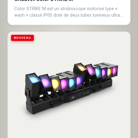
Color STRIKE M est un stroboscope motorisé type «
wash » classé IP65 doté de deux tubes lumineux ultra-
puissants à lumière blanche, entourés d’une surface
électrisante à mélange de couleursmappable en pixels.
Ce projecteur polyvalent peut également être utilisé
NOUVEAU
comme un laveur, avec une inclinaison motorisée de
180°, permettant de projeter des couleurs saturées et
intenses là où vous en avez besoin. Son boîtier IP65
protège l’appareil contre les facteurs
environnementaux et les intempéries. Il est équipé de
deux fixations type oméga, permettant un montage
horizontal ou vertical en toute simplicité. Plusieurs
modes de programmation offrent un contrôle variable,
allant de configurations simples avec de nombreux
effets intégrés à des options avancées permettant de
tirer parti des zones mappables : 14 sur la face RGB et
28 sur les deux éléments tubulaires. Des broches
d’alignement intégrées assurent des agencements
linéaires parfaitement droits pour créer des installations
de grande envergure. Compatible avec les protocoles