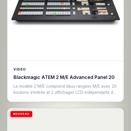
avancées, la linéarisation et la protection L-Drive des
transducteurs. En location évènementielle, Syva est
rapide à déployer et simple à déployer. Sa portée
exceptionnelle peut répondre aux besoins de
production des grands espaces et salles de réception
où l’élégance et la discrétion sont de rigueur.
VIDÉO
Blackmagic ATEM 2 M/E Advanced Panel 20
Le modèle 2 M/E comprend deux rangées M/E avec 20
boutons d’entrée et 2 affichages LCD indépendants du
System Control. Chaque rangée peut contrôler jusqu’à
4 M/E de mélangeurs plus grands. Les deux rangées et
les boutons d’entrée offrent des affichages LCD pour la
NOUVEAU
personnalisation des libellés. Chaque rangée dispose
d’un bus de sélection indépendant !