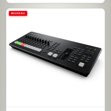
comprend 4 M/E, 40 entrées 12G-SDI avec conversion
de normes, 24 sorties aux 12G-SDI, 4 DVE, 16
incrustateurs chroma avancés ATEM, 4 lecteurs
NOUVEAU
multimédia, 4 sorties multi view Ultra HD indépendantes,
2 processeurs SuperSource et plus. Vous disposez
également du réseau d’ordres intégré et d’un mixeur
audio Fairlight à 156 canaux incluant un égaliseur et la
dynamique.