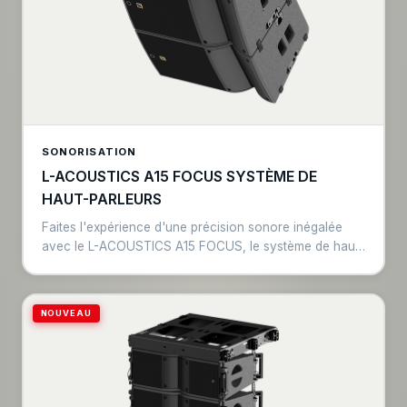
Construit avec des matériaux durables et légers, ce kit
de gréement résiste aux exigences de n'importe quel
environnement, ce qui vous offre une tranquillité
d'esprit à chaque déploiement. Découvrez la distinction
de l'ingénierie L-ACOUSTICS et assurez-vous que vos
systèmes audio fonctionnent parfaitement dans
n'importe quel lieu, des espaces intimes aux vastes
auditoriums.
SONORISATION
L-ACOUSTICS A15 FOCUS SYSTÈME DE
HAUT-PARLEURS
Faites l'expérience d'une précision sonore inégalée
avec le L-ACOUSTICS A15 FOCUS, le système de haut-
parleurs avancé conçu pour les professionnels AV
avertis d'aujourd'hui. Combinant une technologie de
pointe avec un design compact, l'A15 FOCUS offre une
NOUVEAU
clarté étonnante avec une puissance sans effort.
Équipé de la technologie Panflex™, l'A15 FOCUS offre
une directivité réglable, vous donnant la polyvalence
d'adapter la dispersion sonore à n'importe quelle taille
ou forme de salle. Qu'il s'agisse d'un cadre intime ou